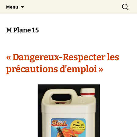
Aller
Recherc
Menu
au
contenu
M Plane 15
« Dangereux-Respecter les
précautions d’emploi »